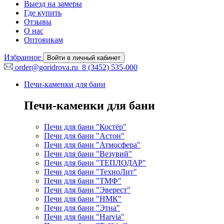
Выезд на замеры
Где купить
Отзывы
О нас
Оптовикам
Избранное
Войти в личный кабинет
order@goridrova.ru
8 (3452) 535-000
Печи-каменки для бани
Печи-каменки для бани
Печи для бани "Костёр"
Печи для бани "Астон"
Печи для бани "Атмосфера"
Печи для бани "Везувий"
Печи для бани "ТЕПЛОДАР"
Печи для бани "ТехноЛит"
Печи для бани "ТМФ"
Печи для бани "Эверест"
Печи для бани "НМК"
Печи для бани "Этна"
Печи для бани "Harvia"