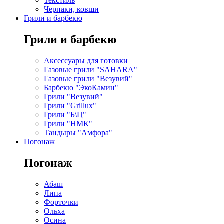
Текстиль
Черпаки, ковши
Грили и барбекю
Грили и барбекю
Аксессуары для готовки
Газовые грили "SAHARA"
Газовые грили "Везувий"
Барбекю "ЭкоКамин"
Грили "Везувий"
Грили "Grillux"
Грили "Б\Ц"
Грили "НМК"
Тандыры "Амфора"
Погонаж
Погонаж
Абаш
Липа
Форточки
Ольха
Осина