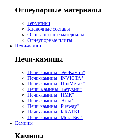
Огнеупорные материалы
Герметики
Кладочные составы
Огнезащитные материалы
Огнеупорные плиты
Печи-камины
Печи-камины
Печи-камины "ЭкоКамин"
Печи-камины "INVICTA"
Печи-камины "ПроМетал"
Печи-Камины "Везувий"
Печи-камины "НМК"
Печи-камины "Этна"
Печи-камины "Fireway"
Печи-камины "KRATKI"
Печи-камины "Мета-Бел"
Камины
Камины