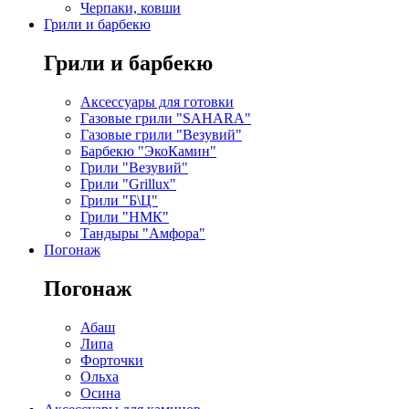
Черпаки, ковши
Грили и барбекю
Грили и барбекю
Аксессуары для готовки
Газовые грили "SAHARA"
Газовые грили "Везувий"
Барбекю "ЭкоКамин"
Грили "Везувий"
Грили "Grillux"
Грили "Б\Ц"
Грили "НМК"
Тандыры "Амфора"
Погонаж
Погонаж
Абаш
Липа
Форточки
Ольха
Осина